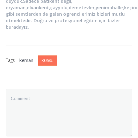
duyduk.Sadece batıkent değil,
eryaman,elvankent,çayyolu,demetevler,yenimahalle,keçiör
gibi semtlerden de gelen ögrencilerimiz bizleri mutlu
etmektedir. Doğru ve profesyonel eğitim için bizler
buradayız.
keman
Tags
KURSU